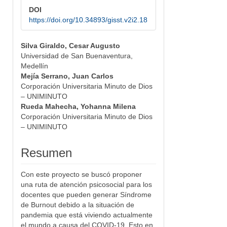
DOI
https://doi.org/10.34893/gisst.v2i2.18
Silva Giraldo, Cesar Augusto
##plugins.themes.bootstrap3.article.m
Universidad de San Buenaventura,
Medellín
Mejía Serrano, Juan Carlos
Corporación Universitaria Minuto de Dios
– UNIMINUTO
Rueda Mahecha, Yohanna Milena
Corporación Universitaria Minuto de Dios
– UNIMINUTO
Resumen
Con este proyecto se buscó proponer
una ruta de atención psicosocial para los
docentes que pueden generar Síndrome
de Burnout debido a la situación de
pandemia que está viviendo actualmente
el mundo a causa del COVID-19. Esto en