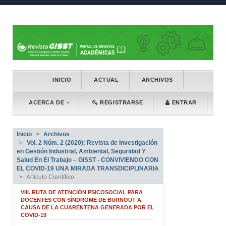
##plugins.themes.bootstrap3.accessibl
##plugins.themes.bootstrap3.accessible_menu.main_naviga
##plugins.themes.bootstrap3.accessible_menu.main_conten
##plugins.themes.bootstrap3.accessible_menu.sidebar##
INICIO
ACTUAL
ARCHIVOS
ACERCA DE
REGISTRARSE
ENTRAR
Inicio
Archivos
Vol. 2 Núm. 2 (2020): Revista de Investigación
en Gestión Industrial, Ambiental, Seguridad Y
Salud En El Trabajo – GISST - CONVIVIENDO CON
EL COVID-19 UNA MIRADA TRANSDICIPLINARIA
Articulo Científico
VIII. RUTA DE ATENCIÓN PSICOSOCIAL PARA
DOCENTES CON SÍNDROME DE BURNOUT A
CAUSA DE LA CUARENTENA GENERADA POR EL
COVID-19