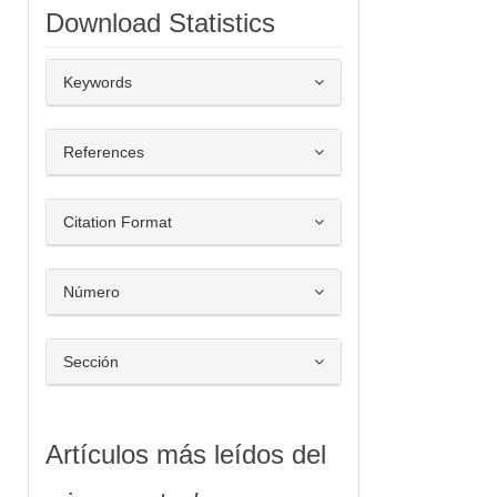
Download Statistics
##plugins.themes.bootstrap3.article.de
Keywords
References
Citation Format
Número
Sección
Artículos más leídos del