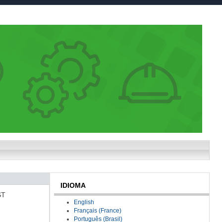
IDIOMA
ST
English
Français (France)
Português (Brasil)