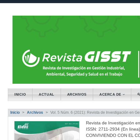
##plugins.themes.bootstrap3.accessibl
##plugins.themes.bootstrap3.accessible_menu.main_naviga
##plugins.themes.bootstrap3.accessible_menu.main_conten
##plugins.themes.bootstrap3.accessible_menu.sidebar##
INICIO
ACTUAL
ARCHIVOS
ACERCA DE
Inicio
Archivos
Vol. 5 Núm. 6 (2021): Revista de Investigación en Ge
Revista de Investigación e
ISSN: 2711-2934 (En línea
CONVIVIENDO CON EL CO