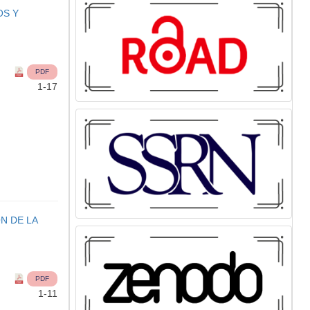
OS Y
PDF
1-17
N DE LA
PDF
1-11