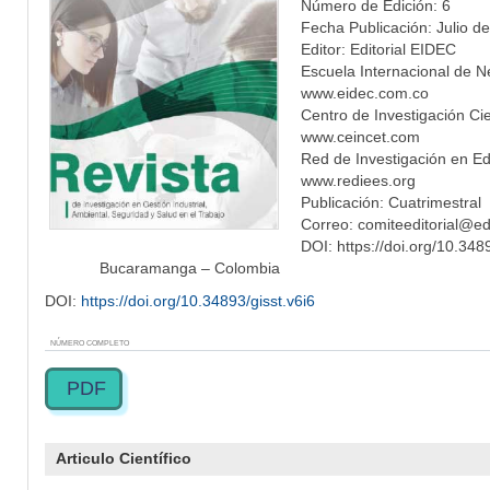
Número de Edición: 6
Fecha Publicación: Julio d
Editor: Editorial EIDEC
Escuela Internacional de 
www.eidec.com.co
Centro de Investigación Ci
www.ceincet.com
Red de Investigación en 
www.rediees.org
Publicación: Cuatrimestral
Correo: comiteeditorial@ed
DOI: https://doi.org/10.348
Bucaramanga – Colombia
DOI:
https://doi.org/10.34893/gisst.v6i6
NÚMERO COMPLETO
PDF
Articulo Científico