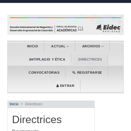
##plugins.themes.bootstrap3.accessibl
##plugins.themes.bootstrap3.accessible_menu.main_naviga
##plugins.themes.bootstrap3.accessible_menu.main_conten
##plugins.themes.bootstrap3.accessible_menu.sidebar##
INICIO
ACTUAL
ARCHIVOS
ANTIPLAGIO Y ÉTICA
DIRECTRICES
CONVOCATORIAS
REGISTRARSE
ENTRAR
Inicio
Directrices
Directrices
Proximamente.............